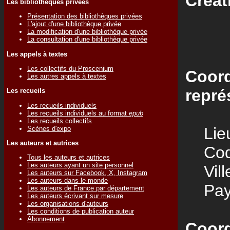
Créat
Les bibliothèques privées
Présentation des bibliothèques privées
L'ajout d'une bibliothèque privée
La modification d'une bibliothèque privée
La consultation d'une bibliothèque privée
Les appels à textes
Les collectifs du Proscenium
Coord
Les autres appels à textes
repré
Les recueils
Les recueils individuels
Les recueils individuels au format
epub
Les recueils collectifs
Lieu
Scènes d'expo
Les auteurs et autrices
Code
Tous les auteurs et autrices
Les auteurs ayant un site personnel
Vill
Les auteurs sur Facebook, X, Instagram
Les auteurs dans le monde
Pay
Les auteurs de France par département
Les auteurs écrivant sur mesure
Les organisations d'auteurs
Les conditions de publication auteur
Abonnement
Coord