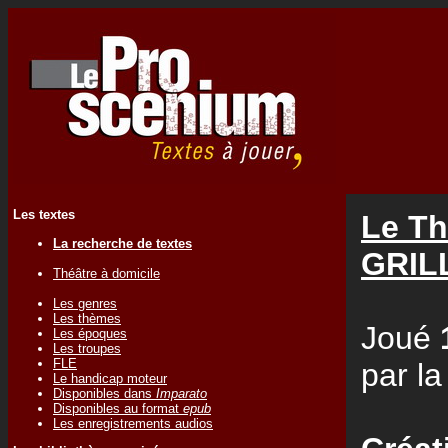
Les textes
Le Th
La recherche de textes
GRIL
Théâtre à domicile
Les genres
Les thèmes
Joué
Les époques
Les troupes
FLE
par l
Le handicap moteur
Disponibles dans
Imparato
Disponibles au format
epub
Les enregistrements audios