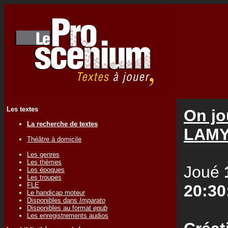
Les textes
On jo
La recherche de textes
LAM
Théâtre à domicile
Les genres
Les thèmes
Joué
Les époques
Les troupes
FLE
20:30
Le handicap moteur
Disponibles dans
Imparato
Disponibles au format
epub
Les enregistrements audios