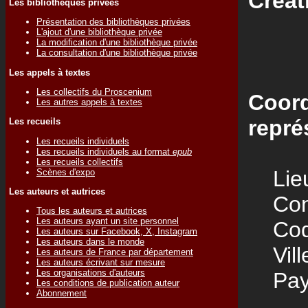
Créat
Les bibliothèques privées
Présentation des bibliothèques privées
L'ajout d'une bibliothèque privée
La modification d'une bibliothèque privée
La consultation d'une bibliothèque privée
Les appels à textes
Les collectifs du Proscenium
Coord
Les autres appels à textes
repré
Les recueils
Les recueils individuels
Les recueils individuels au format
epub
Les recueils collectifs
Lieu
Scènes d'expo
Les auteurs et autrices
Cont
Tous les auteurs et autrices
Les auteurs ayant un site personnel
Code
Les auteurs sur Facebook, X, Instagram
Les auteurs dans le monde
Vill
Les auteurs de France par département
Les auteurs écrivant sur mesure
Les organisations d'auteurs
Pay
Les conditions de publication auteur
Abonnement