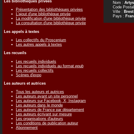
Les bibliothèques privées
Nom :
Arty
Code Postal
Présentation des bibliothèques privées
Ville :
Brest
L'ajout d'une bibliothèque privée
Pays :
Fran
La modification d'une bibliothèque privée
La consultation d'une bibliothèque privée
Les appels à textes
Les collectifs du Proscenium
Les autres appels à textes
Les recueils
Les recueils individuels
Les recueils individuels au format
epub
Les recueils collectifs
Scènes d'expo
Les auteurs et autrices
Tous les auteurs et autrices
Les auteurs ayant un site personnel
Les auteurs sur Facebook, X, Instagram
Les auteurs dans le monde
Les auteurs de France par département
Les auteurs écrivant sur mesure
Les organisations d'auteurs
Les conditions de publication auteur
Abonnement