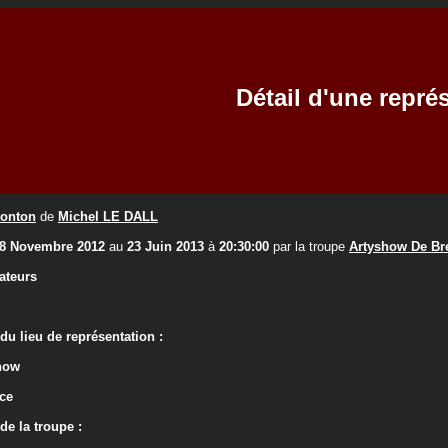
Détail d'une repré
tonton
de
Michel LE DALL
8 Novembre 2012
au
23 Juin 2013
à
20:30:00
par la troupe
Artyshow De Br
ateurs
u lieu de représentation :
how
ce
e la troupe :