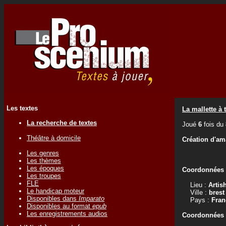
Les textes
La mallette à 
La recherche de textes
Joué
6
fois du
Théâtre à domicile
Création d'am
Les genres
Les thèmes
Les époques
Coordonnées d
Les troupes
FLE
Lieu :
Artis
Le handicap moteur
Ville :
brest
Disponibles dans
Imparato
Pays :
Fran
Disponibles au format
epub
Les enregistrements audios
Coordonnées d