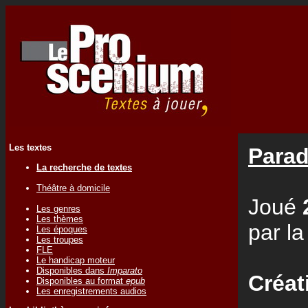
Les textes
Parad
La recherche de textes
Théâtre à domicile
Joué
Les genres
Les thèmes
par l
Les époques
Les troupes
FLE
Le handicap moteur
Disponibles dans
Imparato
Créat
Disponibles au format
epub
Les enregistrements audios