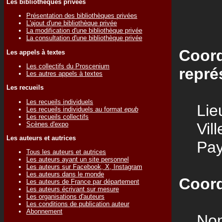
Les bibliothèques privées
Présentation des bibliothèques privées
L'ajout d'une bibliothèque privée
La modification d'une bibliothèque privée
La consultation d'une bibliothèque privée
Coord
Les appels à textes
Les collectifs du Proscenium
repré
Les autres appels à textes
Les recueils
Les recueils individuels
Lieu
Les recueils individuels au format
epub
Les recueils collectifs
Vill
Scènes d'expo
Les auteurs et autrices
Pay
Tous les auteurs et autrices
Les auteurs ayant un site personnel
Les auteurs sur Facebook, X, Instagram
Les auteurs dans le monde
Coord
Les auteurs de France par département
Les auteurs écrivant sur mesure
Les organisations d'auteurs
Les conditions de publication auteur
Abonnement
Nom