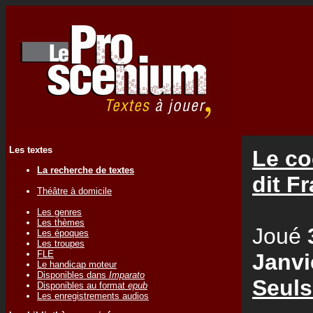
Les textes
Le co
La recherche de textes
dit F
Théâtre à domicile
Les genres
Les thèmes
Joué
Les époques
Les troupes
FLE
Janvi
Le handicap moteur
Disponibles dans
Imparato
Seuls
Disponibles au format
epub
Les enregistrements audios