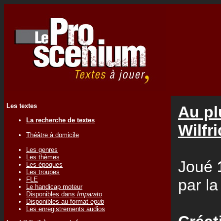
Les textes
Au pl
La recherche de textes
Wilf
Théâtre à domicile
Les genres
Les thèmes
Joué
Les époques
Les troupes
FLE
par l
Le handicap moteur
Disponibles dans
Imparato
Disponibles au format
epub
Les enregistrements audios