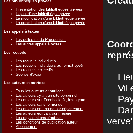
Créat
Les bibliothèques privées
Présentation des bibliothèques privées
L'ajout d'une bibliothèque privée
La modification d'une bibliothèque privée
La consultation d'une bibliothèque privée
Les appels à textes
Les collectifs du Proscenium
Coord
Les autres appels à textes
repré
Les recueils
Les recueils individuels
Les recueils individuels au format
epub
Les recueils collectifs
Lieu
Scènes d'expo
Les auteurs et autrices
Vill
Tous les auteurs et autrices
Les auteurs ayant un site personnel
Pay
Les auteurs sur Facebook, X, Instagram
Les auteurs dans le monde
Dans 
Les auteurs de France par département
Les auteurs écrivant sur mesure
Les organisations d'auteurs
verve"
Les conditions de publication auteur
Abonnement