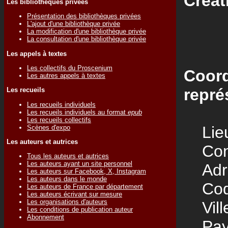
Créat
Les bibliothèques privées
Présentation des bibliothèques privées
L'ajout d'une bibliothèque privée
La modification d'une bibliothèque privée
La consultation d'une bibliothèque privée
Les appels à textes
Les collectifs du Proscenium
Coord
Les autres appels à textes
repré
Les recueils
Les recueils individuels
Les recueils individuels au format
epub
Les recueils collectifs
Lieu
Scènes d'expo
Les auteurs et autrices
Cont
Tous les auteurs et autrices
Les auteurs ayant un site personnel
Adre
Les auteurs sur Facebook, X, Instagram
Les auteurs dans le monde
Code
Les auteurs de France par département
Les auteurs écrivant sur mesure
Les organisations d'auteurs
Vill
Les conditions de publication auteur
Abonnement
Pay