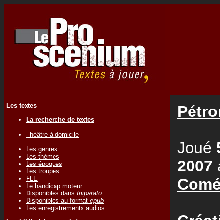
Les textes
Pétro
La recherche de textes
Théâtre à domicile
Joué
Les genres
Les thèmes
2007
Les époques
Les troupes
FLE
Coméd
Le handicap moteur
Disponibles dans
Imparato
Disponibles au format
epub
Les enregistrements audios