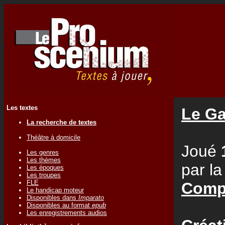
Les textes
Le Ga
La recherche de textes
Théâtre à domicile
Joué
Les genres
Les thèmes
par l
Les époques
Les troupes
FLE
Comp
Le handicap moteur
Disponibles dans
Imparato
Disponibles au format
epub
Les enregistrements audios