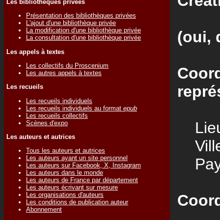
Créat
Les bibliothèques privées
Présentation des bibliothèques privées
L'ajout d'une bibliothèque privée
La modification d'une bibliothèque privée
(oui, 
La consultation d'une bibliothèque privée
Les appels à textes
Les collectifs du Proscenium
Coord
Les autres appels à textes
repré
Les recueils
Les recueils individuels
Les recueils individuels au format
epub
Les recueils collectifs
Lieu
Scènes d'expo
Les auteurs et autrices
Vill
Tous les auteurs et autrices
Les auteurs ayant un site personnel
Pay
Les auteurs sur Facebook, X, Instagram
Les auteurs dans le monde
Les auteurs de France par département
Les auteurs écrivant sur mesure
Les organisations d'auteurs
Coord
Les conditions de publication auteur
Abonnement