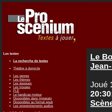
Les textes
Le Bo
La recherche de textes
Jean
Théâtre à domicile
Les genres
Les thèmes
Joué
Les époques
Les troupes
FLE
20:30
Le handicap moteur
Disponibles dans
Imparato
Scèn
Disponibles au format
epub
Les enregistrements audios