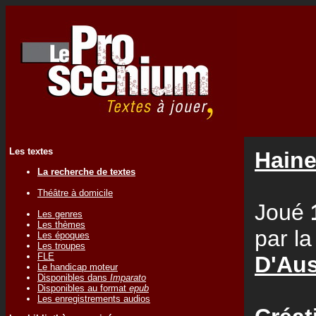
Les textes
Haine
La recherche de textes
Théâtre à domicile
Joué
Les genres
Les thèmes
par l
Les époques
Les troupes
FLE
D'Aus
Le handicap moteur
Disponibles dans
Imparato
Disponibles au format
epub
Les enregistrements audios