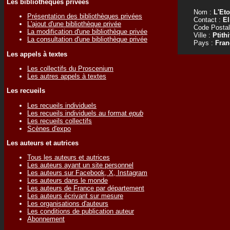
Les bibliothèques privées
Nom :
L'Eto
Présentation des bibliothèques privées
Contact :
El
L'ajout d'une bibliothèque privée
Code Postal
La modification d'une bibliothèque privée
Ville :
Ptith
La consultation d'une bibliothèque privée
Pays :
Fran
Les appels à textes
Les collectifs du Proscenium
Les autres appels à textes
Les recueils
Les recueils individuels
Les recueils individuels au format
epub
Les recueils collectifs
Scènes d'expo
Les auteurs et autrices
Tous les auteurs et autrices
Les auteurs ayant un site personnel
Les auteurs sur Facebook, X, Instagram
Les auteurs dans le monde
Les auteurs de France par département
Les auteurs écrivant sur mesure
Les organisations d'auteurs
Les conditions de publication auteur
Abonnement