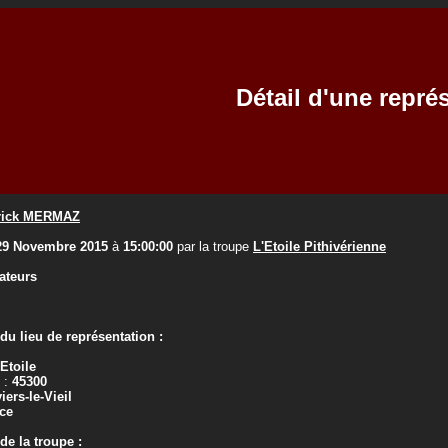
Détail d'une repré
rick MERMAZ
29 Novembre 2015
à
15:00:00
par la troupe
L'Etoile Pithivérienne
ateurs
u lieu de représentation :
 Etoile
 :
45300
iers-le-Vieil
ce
e la troupe :