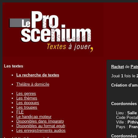
Les textes
Racket
de
Pat
La recherche de textes
Joué
1
fois le
Théâtre à domicile
Création d'am
Les genres
Les thèmes
Les époques
Coordonnées d
Les troupes
FLE
Lieu :
Salle
Le handicap moteur
Code Postal
Disponibles dans
Imparato
Ville :
Pithiv
Disponibles au format
epub
Pays :
Fran
Les enregistrements audios
Coordonnées d