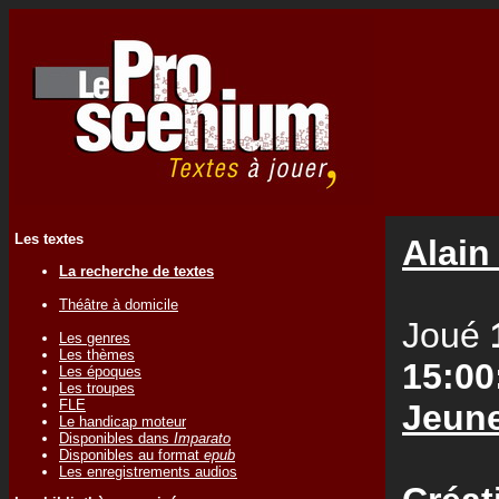
Les textes
Alain 
La recherche de textes
Théâtre à domicile
Joué
Les genres
Les thèmes
15:00
Les époques
Les troupes
FLE
Jeune
Le handicap moteur
Disponibles dans
Imparato
Disponibles au format
epub
Les enregistrements audios