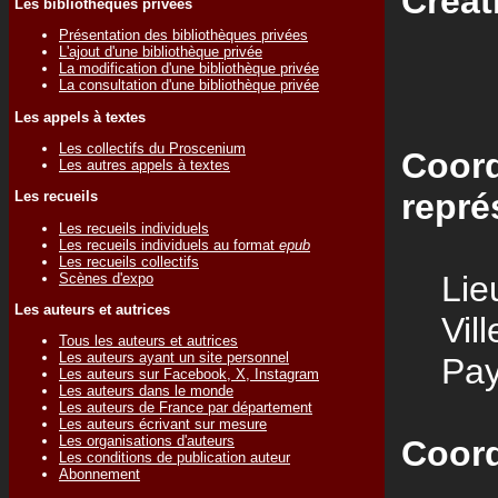
Créat
Les bibliothèques privées
Présentation des bibliothèques privées
L'ajout d'une bibliothèque privée
La modification d'une bibliothèque privée
La consultation d'une bibliothèque privée
Les appels à textes
Les collectifs du Proscenium
Coord
Les autres appels à textes
repré
Les recueils
Les recueils individuels
Les recueils individuels au format
epub
Les recueils collectifs
Lieu
Scènes d'expo
Les auteurs et autrices
Vill
Tous les auteurs et autrices
Les auteurs ayant un site personnel
Pay
Les auteurs sur Facebook, X, Instagram
Les auteurs dans le monde
Les auteurs de France par département
Les auteurs écrivant sur mesure
Les organisations d'auteurs
Coord
Les conditions de publication auteur
Abonnement