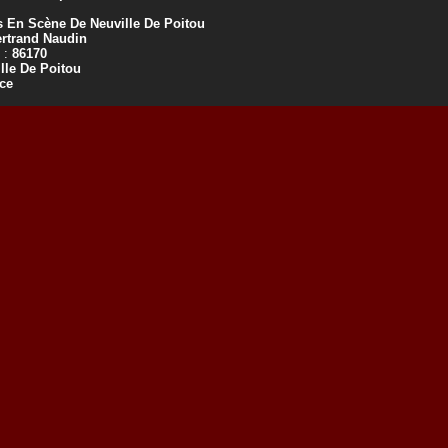
s En Scène De Neuville De Poitou
rtrand Naudin
 :
86170
lle De Poitou
ce