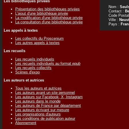
Les bibliothèques privées
Nom :
Seul
Présentation des bibliothèques privées
Contact :
Be
L'ajout d'une bibliothèque privée
Code Postal
La modification d'une bibliothèque privée
Ville :
Neuvi
La consultation d'une bibliothèque privée
Pays :
Fran
Les appels à textes
Les collectifs du Proscenium
Les autres appels à textes
Les recueils
Les recueils individuels
Les recueils individuels au format
epub
Les recueils collectifs
Scènes d'expo
Les auteurs et autrices
Tous les auteurs et autrices
Les auteurs ayant un site personnel
Les auteurs sur Facebook, X, Instagram
Les auteurs dans le monde
Les auteurs de France par département
Les auteurs écrivant sur mesure
Les organisations d'auteurs
Les conditions de publication auteur
Abonnement