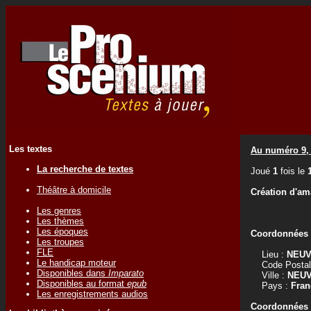
Les textes
Au numéro 9, 
La recherche de textes
Joué
1
fois le
Théâtre à domicile
Création d'am
Les genres
Les thèmes
Les époques
Coordonnées d
Les troupes
FLE
Lieu :
NEUV
Le handicap moteur
Code Postal
Disponibles dans
Imparato
Ville :
NEUV
Disponibles au format
epub
Pays :
Fran
Les enregistrements audios
Coordonnées d