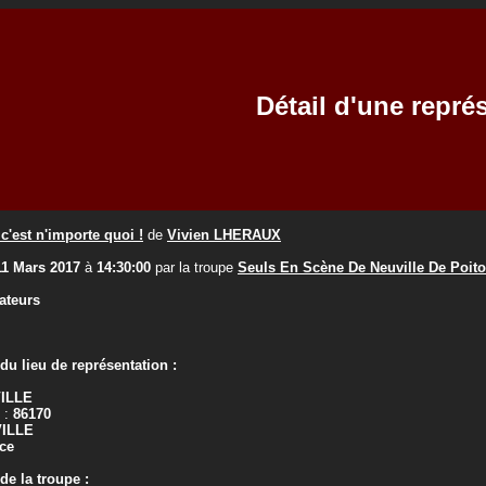
Détail d'une repré
c'est n'importe quoi !
de
Vivien LHERAUX
11 Mars 2017
à
14:30:00
par la troupe
Seuls En Scène De Neuville De Poit
ateurs
u lieu de représentation :
ILLE
 :
86170
ILLE
ce
e la troupe :