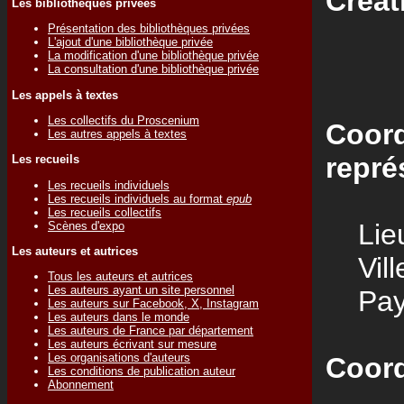
Créat
Les bibliothèques privées
Présentation des bibliothèques privées
L'ajout d'une bibliothèque privée
La modification d'une bibliothèque privée
La consultation d'une bibliothèque privée
Les appels à textes
Les collectifs du Proscenium
Coord
Les autres appels à textes
repré
Les recueils
Les recueils individuels
Les recueils individuels au format
epub
Les recueils collectifs
Lieu
Scènes d'expo
Les auteurs et autrices
Vill
Tous les auteurs et autrices
Les auteurs ayant un site personnel
Pay
Les auteurs sur Facebook, X, Instagram
Les auteurs dans le monde
Les auteurs de France par département
Les auteurs écrivant sur mesure
Les organisations d'auteurs
Coord
Les conditions de publication auteur
Abonnement