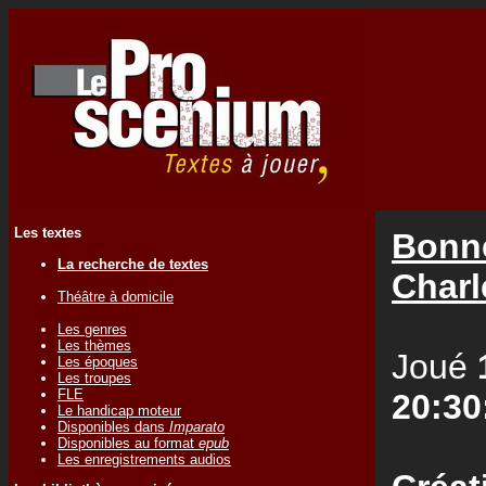
Les textes
Bonn
La recherche de textes
Charl
Théâtre à domicile
Les genres
Les thèmes
Joué
Les époques
Les troupes
FLE
20:30
Le handicap moteur
Disponibles dans
Imparato
Disponibles au format
epub
Les enregistrements audios