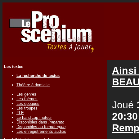
Les textes
Ainsi
La recherche de textes
BEAU
Théâtre à domicile
Les genres
Les thèmes
Joué
Les époques
Les troupes
FLE
20:30
Le handicap moteur
Disponibles dans
Imparato
Remp
Disponibles au format
epub
Les enregistrements audios