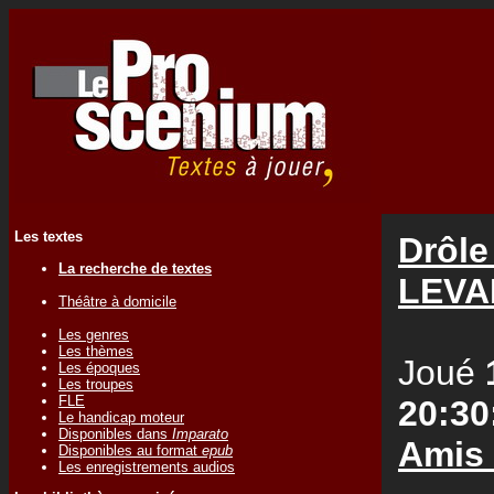
Les textes
Drôle
La recherche de textes
LEVA
Théâtre à domicile
Les genres
Les thèmes
Joué
Les époques
Les troupes
FLE
20:30
Le handicap moteur
Disponibles dans
Imparato
Amis
Disponibles au format
epub
Les enregistrements audios