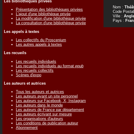
Les bibliothèques privées
Nom :
Théât
Présentation des bibliothèques privées
Code Postal
L'ajout d'une bibliothèque privée
Ville :
Angle
La modification d'une bibliothèque privée
Pays :
Fran
La consultation d'une bibliothèque privée
Les appels à textes
Les collectifs du Proscenium
Les autres appels à textes
Les recueils
Les recueils individuels
Les recueils individuels au format
epub
Les recueils collectifs
Scènes d'expo
Les auteurs et autrices
Tous les auteurs et autrices
Les auteurs ayant un site personnel
Les auteurs sur Facebook, X, Instagram
Les auteurs dans le monde
Les auteurs de France par département
Les auteurs écrivant sur mesure
Les organisations d'auteurs
Les conditions de publication auteur
Abonnement