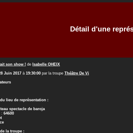
Détail d'une repré
ait son show !
de
Isabelle OHEIX
28 Juin 2017
à
19:30:00
par la troupe
Théâtre De Vi
ateurs
u lieu de représentation :
teau spectacle de baroja
 :
64600
t
ce
e la troupe :