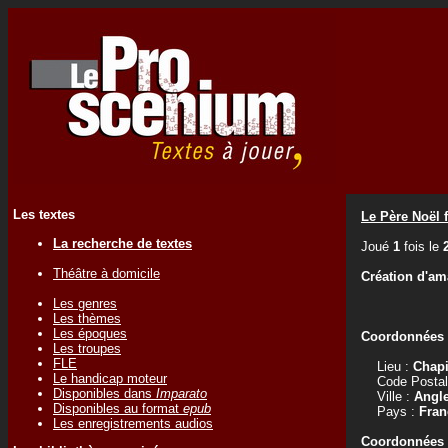
Les textes
Le Père Noël f
La recherche de textes
Joué
1
fois le
Théâtre à domicile
Création d'am
Les genres
Les thèmes
Les époques
Coordonnées d
Les troupes
FLE
Lieu :
Chapi
Le handicap moteur
Code Postal
Disponibles dans
Imparato
Ville :
Angle
Disponibles au format
epub
Pays :
Fran
Les enregistrements audios
Coordonnées d