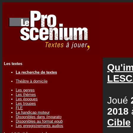
Les textes
Qu'im
La recherche de textes
LESC
Théâtre à domicile
Les genres
Les thèmes
Joué
Les époques
Les troupes
FLE
2018
Le handicap moteur
Disponibles dans
Imparato
Cible
Disponibles au format
epub
Les enregistrements audios