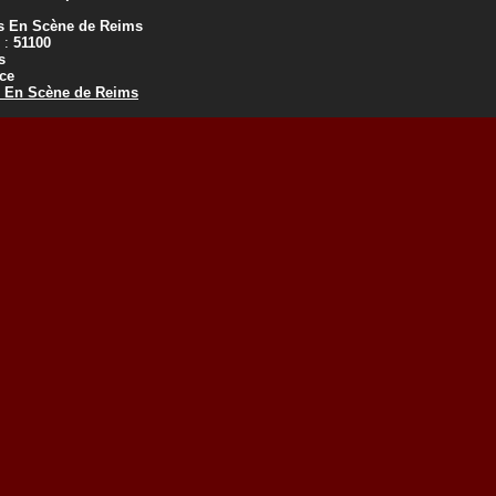
s En Scène de Reims
 :
51100
s
ce
 En Scène de Reims