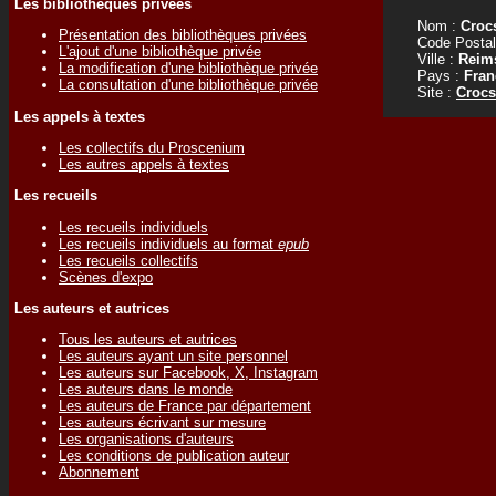
Les bibliothèques privées
Nom :
Croc
Présentation des bibliothèques privées
Code Postal
L'ajout d'une bibliothèque privée
Ville :
Reim
La modification d'une bibliothèque privée
Pays :
Fran
La consultation d'une bibliothèque privée
Site :
Crocs
Les appels à textes
Les collectifs du Proscenium
Les autres appels à textes
Les recueils
Les recueils individuels
Les recueils individuels au format
epub
Les recueils collectifs
Scènes d'expo
Les auteurs et autrices
Tous les auteurs et autrices
Les auteurs ayant un site personnel
Les auteurs sur Facebook, X, Instagram
Les auteurs dans le monde
Les auteurs de France par département
Les auteurs écrivant sur mesure
Les organisations d'auteurs
Les conditions de publication auteur
Abonnement