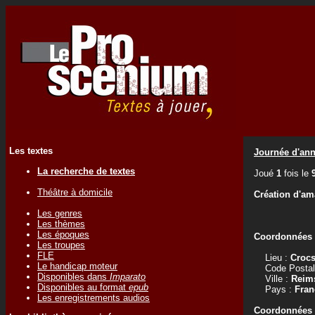
Les textes
Journée d'ann
La recherche de textes
Joué
1
fois le
Théâtre à domicile
Création d'am
Les genres
Les thèmes
Les époques
Coordonnées d
Les troupes
FLE
Lieu :
Crocs
Le handicap moteur
Code Postal
Disponibles dans
Imparato
Ville :
Reim
Disponibles au format
epub
Pays :
Fran
Les enregistrements audios
Coordonnées d