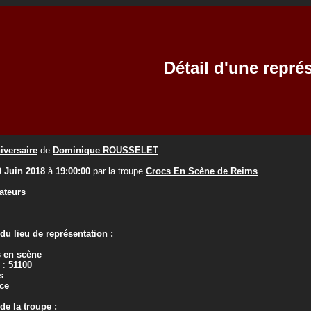
Détail d'une repré
iversaire
de
Dominique ROUSSELET
9 Juin 2018
à
19:00:00
par la troupe
Crocs En Scène de Reims
ateurs
u lieu de représentation :
 en scène
 :
51100
s
ce
e la troupe :