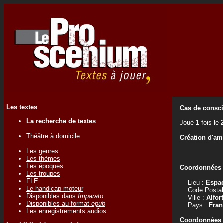
Les textes
Cas de consci
La recherche de textes
Joué
1
fois le
Théâtre à domicile
Création d'am
Les genres
Les thèmes
Les époques
Coordonnées d
Les troupes
FLE
Lieu :
Espac
Le handicap moteur
Code Postal
Disponibles dans
Imparato
Ville :
Alfort
Disponibles au format
epub
Pays :
Fran
Les enregistrements audios
Coordonnées d