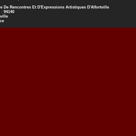
e De Rencontres Et D'Expressions Artistiques D'Alfortville
 :
94140
ville
ce