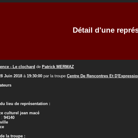
Détail d'une repré
ence - Le clochard
de
Patrick MERMAZ
28 Juin 2018
à
19:30:00
par la troupe
Centre De Rencontres Et D'Expressions
ateurs
u lieu de représentation :
e culturel jean macé
 :
94140
ville
ce
e la troupe :