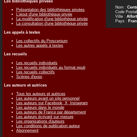
Les bibliothèques privées
Nom :
Centr
Présentation des bibliothèques privées
Code Postal
L'ajout d'une bibliothèque privée
Ville :
Alfort
La modification d'une bibliothèque privée
Pays :
Fran
La consultation d'une bibliothèque privée
Les appels à textes
Les collectifs du Proscenium
Les autres appels à textes
Les recueils
Les recueils individuels
Les recueils individuels au format
epub
Les recueils collectifs
Scènes d'expo
Les auteurs et autrices
Tous les auteurs et autrices
Les auteurs ayant un site personnel
Les auteurs sur Facebook, X, Instagram
Les auteurs dans le monde
Les auteurs de France par département
Les auteurs écrivant sur mesure
Les organisations d'auteurs
Les conditions de publication auteur
Abonnement