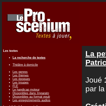
Les textes
La pe
La recherche de textes
Patr
Théâtre à domicile
Les genres
Les thèmes
Joué
Les époques
Les troupes
FLE
par l
Le handicap moteur
Disponibles dans
Imparato
Disponibles au format
epub
Les enregistrements audios