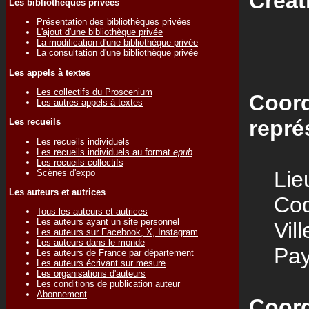
Créat
Les bibliothèques privées
Présentation des bibliothèques privées
L'ajout d'une bibliothèque privée
La modification d'une bibliothèque privée
La consultation d'une bibliothèque privée
Les appels à textes
Les collectifs du Proscenium
Coord
Les autres appels à textes
repré
Les recueils
Les recueils individuels
Les recueils individuels au format
epub
Les recueils collectifs
Lieu
Scènes d'expo
Les auteurs et autrices
Code
Tous les auteurs et autrices
Les auteurs ayant un site personnel
Vill
Les auteurs sur Facebook, X, Instagram
Les auteurs dans le monde
Pay
Les auteurs de France par département
Les auteurs écrivant sur mesure
Les organisations d'auteurs
Les conditions de publication auteur
Abonnement
Coord