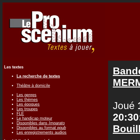
Les textes
Bande
La recherche de textes
MER
Théâtre à domicile
Les genres
Les thèmes
Joué
Les époques
Les troupes
FLE
20:30
Le handicap moteur
Disponibles dans
Imparato
Bouil
Disponibles au format
epub
Les enregistrements audios