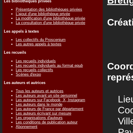
Breti
Les bibliothèques privées
Présentation des bibliothèques privées
L'ajout d'une bibliothèque privée
La modification d'une bibliothèque privée
Créat
La consultation d'une bibliothèque privée
Les appels à textes
Les collectifs du Proscenium
Les autres appels à textes
Les recueils
Les recueils individuels
Coord
Les recueils individuels au format
epub
Les recueils collectifs
repré
Scènes d'expo
Les auteurs et autrices
Tous les auteurs et autrices
Les auteurs ayant un site personnel
Lieu
Les auteurs sur Facebook, X, Instagram
Les auteurs dans le monde
Code
Les auteurs de France par département
Les auteurs écrivant sur mesure
Les organisations d'auteurs
Vill
Les conditions de publication auteur
Abonnement
Pay