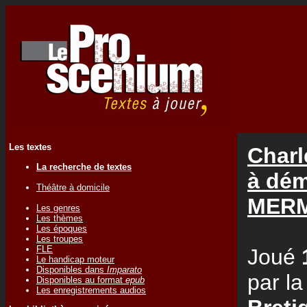
Les textes
Charl
La recherche de textes
à dém
Théâtre à domicile
MER
Les genres
Les thèmes
Les époques
Les troupes
FLE
Joué
Le handicap moteur
Disponibles dans
Imparato
par l
Disponibles au format
epub
Les enregistrements audios