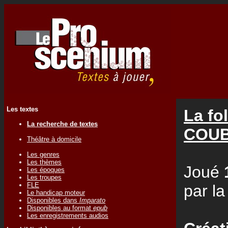
Les textes
La fo
La recherche de textes
COU
Théâtre à domicile
Les genres
Les thèmes
Joué
Les époques
Les troupes
FLE
par l
Le handicap moteur
Disponibles dans
Imparato
Disponibles au format
epub
Les enregistrements audios