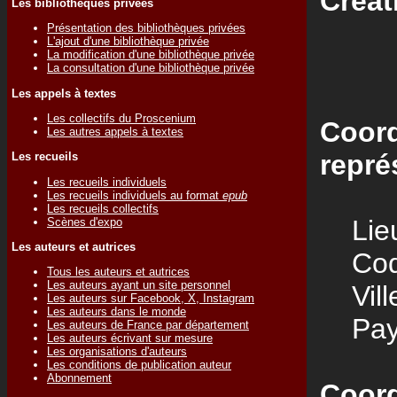
Créat
Les bibliothèques privées
Présentation des bibliothèques privées
L'ajout d'une bibliothèque privée
La modification d'une bibliothèque privée
La consultation d'une bibliothèque privée
Les appels à textes
Les collectifs du Proscenium
Coord
Les autres appels à textes
repré
Les recueils
Les recueils individuels
Les recueils individuels au format
epub
Les recueils collectifs
Lieu
Scènes d'expo
Les auteurs et autrices
Code
Tous les auteurs et autrices
Les auteurs ayant un site personnel
Vill
Les auteurs sur Facebook, X, Instagram
Les auteurs dans le monde
Pay
Les auteurs de France par département
Les auteurs écrivant sur mesure
Les organisations d'auteurs
Les conditions de publication auteur
Abonnement
Coord