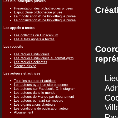
Les bibliothèques privées
Créat
Présentation des bibliothèques privées
L'ajout d'une bibliothèque privée
La modification d'une bibliothèque privée
La consultation d'une bibliothèque privée
Les appels à textes
Les collectifs du Proscenium
Les autres appels à textes
Coord
Les recueils
Les recueils individuels
repré
Les recueils individuels au format
epub
Les recueils collectifs
Scènes d'expo
Les auteurs et autrices
Lieu
Tous les auteurs et autrices
Les auteurs ayant un site personnel
Adre
Les auteurs sur Facebook, X, Instagram
Les auteurs dans le monde
Code
Les auteurs de France par département
Les auteurs écrivant sur mesure
Les organisations d'auteurs
Vill
Les conditions de publication auteur
Abonnement
Pay