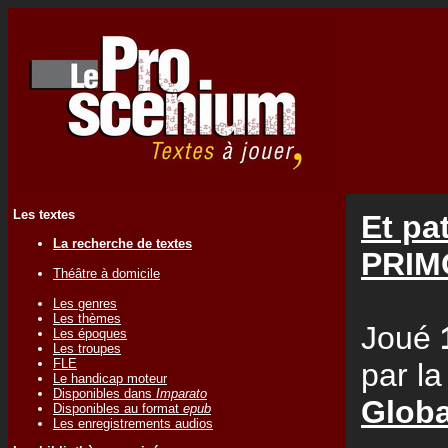
Les textes
Et pat
La recherche de textes
PRIM
Théâtre à domicile
Les genres
Les thèmes
Joué
Les époques
Les troupes
FLE
par l
Le handicap moteur
Disponibles dans
Imparato
Globa
Disponibles au format
epub
Les enregistrements audios