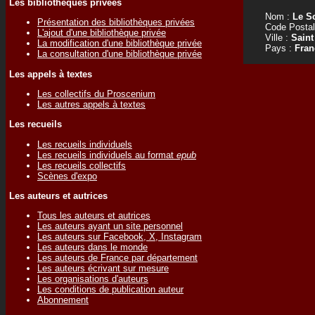
Les bibliothèques privées
Nom :
Le S
Présentation des bibliothèques privées
Code Postal
L'ajout d'une bibliothèque privée
Ville :
Saint
La modification d'une bibliothèque privée
Pays :
Fran
La consultation d'une bibliothèque privée
Les appels à textes
Les collectifs du Proscenium
Les autres appels à textes
Les recueils
Les recueils individuels
Les recueils individuels au format
epub
Les recueils collectifs
Scènes d'expo
Les auteurs et autrices
Tous les auteurs et autrices
Les auteurs ayant un site personnel
Les auteurs sur Facebook, X, Instagram
Les auteurs dans le monde
Les auteurs de France par département
Les auteurs écrivant sur mesure
Les organisations d'auteurs
Les conditions de publication auteur
Abonnement