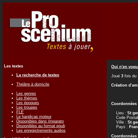
Les textes
Qui n'en voeu
La recherche de textes
Joué
3
fois du
Théâtre à domicile
Création d'am
Les genres
Les thèmes
Les époques
Coordonnées d
Les troupes
FLE
Lieu :
St ge
Le handicap moteur
Code Postal
Disponibles dans
Imparato
Ville :
St ge
Disponibles au format
epub
Pays :
Fran
Les enregistrements audios
Coordonnées d