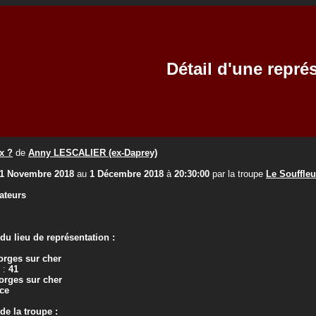
Détail d'une repré
x ?
de
Anny LESCALIER (ex-Daprey)
1 Novembre 2018
au
1 Décembre 2018
à
20:30:00
par la troupe
Le Souffle
ateurs
u lieu de représentation :
orges sur cher
 :
41
orges sur cher
ce
e la troupe :