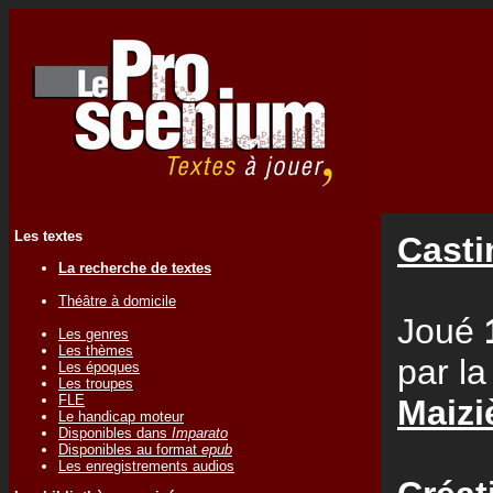
Les textes
Casti
La recherche de textes
Théâtre à domicile
Joué
Les genres
Les thèmes
par l
Les époques
Les troupes
FLE
Maizi
Le handicap moteur
Disponibles dans
Imparato
Disponibles au format
epub
Les enregistrements audios