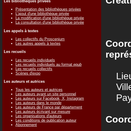
Créat
Les bibliothèques privées
Présentation des bibliothèques privées
L'ajout d'une bibliothèque privée
La modification d'une bibliothèque privée
La consultation d'une bibliothèque privée
Les appels à textes
Les collectifs du Proscenium
Coord
Les autres appels à textes
repré
Les recueils
Les recueils individuels
Les recueils individuels au format
epub
Les recueils collectifs
Lieu
Scènes d'expo
Les auteurs et autrices
Vill
Tous les auteurs et autrices
Les auteurs ayant un site personnel
Pay
Les auteurs sur Facebook, X, Instagram
Les auteurs dans le monde
Les auteurs de France par département
Les auteurs écrivant sur mesure
Les organisations d'auteurs
Coord
Les conditions de publication auteur
Abonnement