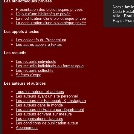
Les bibliothèques privées
Nom :
Amic
Présentation des bibliothèques privées
Code Postal
L'ajout d'une bibliothèque privée
Ville :
Pouil
La modification d'une bibliothèque privée
Pays :
Fran
La consultation d'une bibliothèque privée
Les appels à textes
Les collectifs du Proscenium
Les autres appels à textes
Les recueils
Les recueils individuels
Les recueils individuels au format
epub
Les recueils collectifs
Scènes d'expo
Les auteurs et autrices
Tous les auteurs et autrices
Les auteurs ayant un site personnel
Les auteurs sur Facebook, X, Instagram
Les auteurs dans le monde
Les auteurs de France par département
Les auteurs écrivant sur mesure
Les organisations d'auteurs
Les conditions de publication auteur
Abonnement