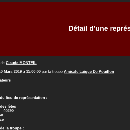
Détail d'une repré
de
Claude MONTEIL
10 Mars 2019
à
15:00:00
par la troupe
Amicale Laïque De Pouillon
ateurs
u lieu de représentation :
 des fêtes
 :
40290
on
ce
e la troupe :