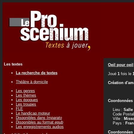
Les textes
Oeil pour oeil
La recherche de textes
Joué
1
fois le
Théâtre à domicile
Création d'am
Les genres
Les thèmes
Les époques
Coordonnées d
Les troupes
FLE
Lieu :
Salle
Le handicap moteur
Code Postal
Disponibles dans
Imparato
Ville :
Miss
Disponibles au format
epub
Pays :
Fran
Les enregistrements audios
Coordonnées d