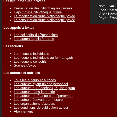
Les bibliothèques privées
Nom :
Sur 
Présentation des bibliothèques privées
Code Postal
L'ajout d'une bibliothèque privée
Ville :
Herbl
La modification d'une bibliothèque privée
Pays :
Fran
La consultation d'une bibliothèque privée
Les appels à textes
Les collectifs du Proscenium
Les autres appels à textes
Les recueils
Les recueils individuels
Les recueils individuels au format
epub
Les recueils collectifs
Scènes d'expo
Les auteurs et autrices
Tous les auteurs et autrices
Les auteurs ayant un site personnel
Les auteurs sur Facebook, X, Instagram
Les auteurs dans le monde
Les auteurs de France par département
Les auteurs écrivant sur mesure
Les organisations d'auteurs
Les conditions de publication auteur
Abonnement