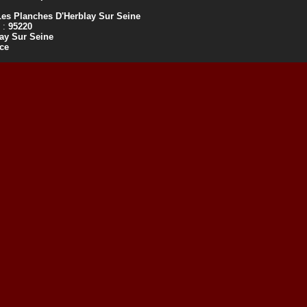
Les Planches D'Herblay Sur Seine
 :
95220
ay Sur Seine
ce