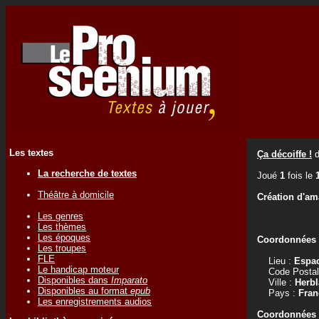
Les textes
Ça décoiffe !
La recherche de textes
Joué
1
fois le
Théâtre à domicile
Création d'am
Les genres
Les thèmes
Les époques
Coordonnées d
Les troupes
FLE
Lieu :
Espac
Le handicap moteur
Code Postal
Disponibles dans
Imparato
Ville :
Herbl
Disponibles au format
epub
Pays :
Fran
Les enregistrements audios
Coordonnées d