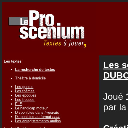
Les textes
Les s
La recherche de textes
DUB
Théâtre à domicile
Les genres
Les thèmes
Joué
Les époques
Les troupes
FLE
par l
Le handicap moteur
Disponibles dans
Imparato
Disponibles au format
epub
Les enregistrements audios