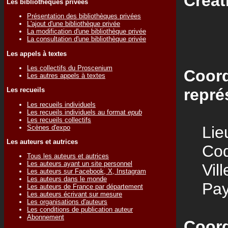
Créat
Les bibliothèques privées
Présentation des bibliothèques privées
L'ajout d'une bibliothèque privée
La modification d'une bibliothèque privée
La consultation d'une bibliothèque privée
Les appels à textes
Les collectifs du Proscenium
Coord
Les autres appels à textes
repré
Les recueils
Les recueils individuels
Les recueils individuels au format
epub
Les recueils collectifs
Lieu
Scènes d'expo
Les auteurs et autrices
Code
Tous les auteurs et autrices
Les auteurs ayant un site personnel
Vill
Les auteurs sur Facebook, X, Instagram
Les auteurs dans le monde
Pay
Les auteurs de France par département
Les auteurs écrivant sur mesure
Les organisations d'auteurs
Les conditions de publication auteur
Abonnement
Coord