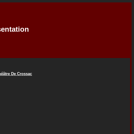
sentation
héâtre De Crossac