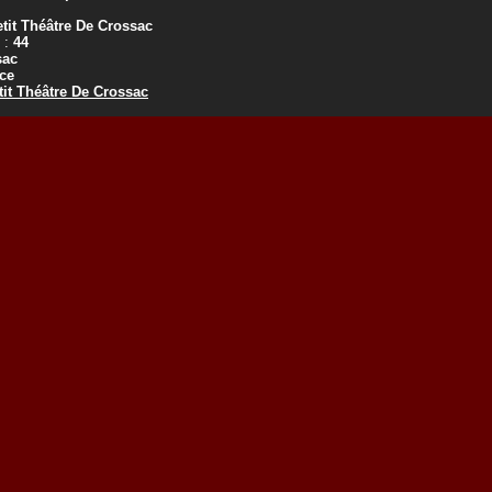
tit Théâtre De Crossac
 :
44
sac
ce
tit Théâtre De Crossac