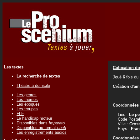
Les textes
Colocation do
La recherche de textes
Joué
6
fois du
Théâtre à domicile
Création d'am
Les genres
Les thèmes
Les époques
Coordonnées d
Les troupes
FLE
Lieu :
Le pet
Le handicap moteur
Code Postal
Disponibles dans
Imparato
Ville :
Cros
Disponibles au format
epub
Pays :
Fran
Les enregistrements audios
Coordonnées d