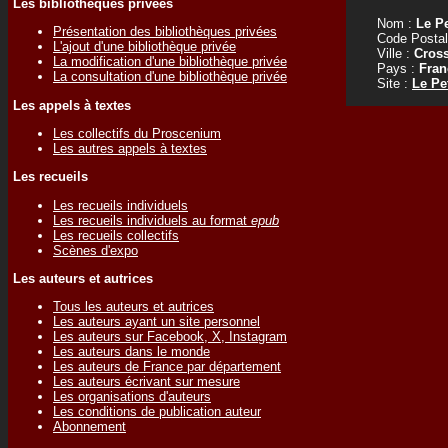
Les bibliothèques privées
Nom :
Le Pe
Présentation des bibliothèques privées
Code Postal
L'ajout d'une bibliothèque privée
Ville :
Cros
La modification d'une bibliothèque privée
Pays :
Fran
La consultation d'une bibliothèque privée
Site :
Le Pe
Les appels à textes
Les collectifs du Proscenium
Les autres appels à textes
Les recueils
Les recueils individuels
Les recueils individuels au format
epub
Les recueils collectifs
Scènes d'expo
Les auteurs et autrices
Tous les auteurs et autrices
Les auteurs ayant un site personnel
Les auteurs sur Facebook, X, Instagram
Les auteurs dans le monde
Les auteurs de France par département
Les auteurs écrivant sur mesure
Les organisations d'auteurs
Les conditions de publication auteur
Abonnement