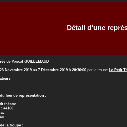
Détail d'une repré
rée
de
Pascal GUILLEMAUD
23 Novembre 2019
au
7 Décembre 2019
à
20:30:00
par la troupe
Le Petit T
ateurs
u lieu de représentation :
it théatre
 :
44160
sac
ce
e la troupe :