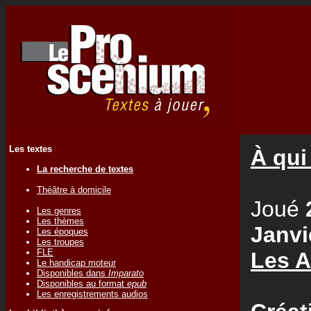
Les textes
À qui
La recherche de textes
Théâtre à domicile
Joué
Les genres
Les thèmes
Janvi
Les époques
Les troupes
FLE
Les A
Le handicap moteur
Disponibles dans
Imparato
Disponibles au format
epub
Les enregistrements audios