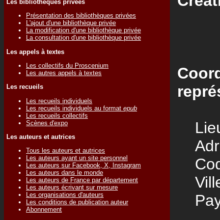
Créat
Les bibliothèques privées
Présentation des bibliothèques privées
L'ajout d'une bibliothèque privée
La modification d'une bibliothèque privée
La consultation d'une bibliothèque privée
Les appels à textes
Les collectifs du Proscenium
Coord
Les autres appels à textes
repré
Les recueils
Les recueils individuels
Les recueils individuels au format
epub
Les recueils collectifs
Lieu
Scènes d'expo
Les auteurs et autrices
Adre
Tous les auteurs et autrices
Les auteurs ayant un site personnel
Code
Les auteurs sur Facebook, X, Instagram
Les auteurs dans le monde
Vill
Les auteurs de France par département
Les auteurs écrivant sur mesure
Les organisations d'auteurs
Pay
Les conditions de publication auteur
Abonnement