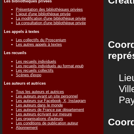
Créat
Les bibliothèques privées
Présentation des bibliothèques privées
L'ajout d'une bibliothèque privée
La modification d'une bibliothèque privée
La consultation d'une bibliothèque privée
Les appels à textes
Les collectifs du Proscenium
Coord
Les autres appels à textes
repré
Les recueils
Les recueils individuels
Les recueils individuels au format
epub
Les recueils collectifs
Lieu
Scènes d'expo
Les auteurs et autrices
Vill
Tous les auteurs et autrices
Les auteurs ayant un site personnel
Pay
Les auteurs sur Facebook, X, Instagram
Les auteurs dans le monde
Les auteurs de France par département
Les auteurs écrivant sur mesure
Les organisations d'auteurs
Coord
Les conditions de publication auteur
Abonnement