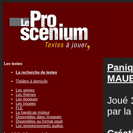
Les textes
Paniq
La recherche de textes
MAU
Théâtre à domicile
Les genres
Les thèmes
Joué
Les époques
Les troupes
FLE
par l
Le handicap moteur
Disponibles dans
Imparato
Disponibles au format
epub
Les enregistrements audios