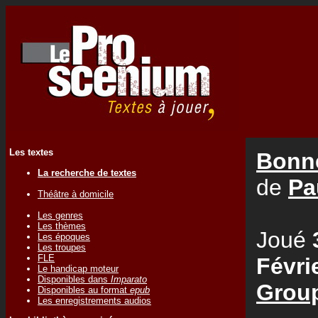
Les textes
Bonne
La recherche de textes
de
Pa
Théâtre à domicile
Les genres
Les thèmes
Joué
Les époques
Les troupes
FLE
Févri
Le handicap moteur
Disponibles dans
Imparato
Group
Disponibles au format
epub
Les enregistrements audios