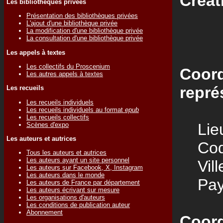
Créat
Les bibliothèques privées
Présentation des bibliothèques privées
L'ajout d'une bibliothèque privée
La modification d'une bibliothèque privée
La consultation d'une bibliothèque privée
Les appels à textes
Les collectifs du Proscenium
Coord
Les autres appels à textes
repré
Les recueils
Les recueils individuels
Les recueils individuels au format
epub
Les recueils collectifs
Lieu
Scènes d'expo
Les auteurs et autrices
Code
Tous les auteurs et autrices
Les auteurs ayant un site personnel
Vill
Les auteurs sur Facebook, X, Instagram
Les auteurs dans le monde
Pay
Les auteurs de France par département
Les auteurs écrivant sur mesure
Les organisations d'auteurs
Les conditions de publication auteur
Abonnement
Coord