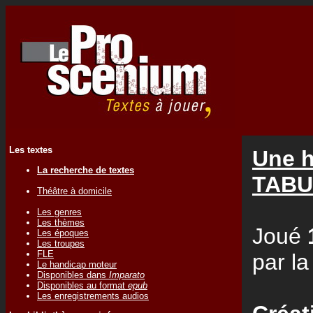
Les textes
Une h
La recherche de textes
TABU
Théâtre à domicile
Les genres
Les thèmes
Joué
Les époques
Les troupes
FLE
par l
Le handicap moteur
Disponibles dans
Imparato
Disponibles au format
epub
Les enregistrements audios