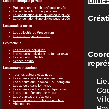
Mine
Les bibliothèques privées
Présentation des bibliothèques privées
L'ajout d'une bibliothèque privée
La modification d'une bibliothèque privée
Créat
La consultation d'une bibliothèque privée
Les appels à textes
Les collectifs du Proscenium
Les autres appels à textes
Les recueils
Les recueils individuels
Coord
Les recueils individuels au format
epub
Les recueils collectifs
repré
Scènes d'expo
Les auteurs et autrices
Tous les auteurs et autrices
Les auteurs ayant un site personnel
Lieu
Les auteurs sur Facebook, X, Instagram
Les auteurs dans le monde
Code
Les auteurs de France par département
Les auteurs écrivant sur mesure
Les organisations d'auteurs
Vill
Les conditions de publication auteur
Abonnement
Pay