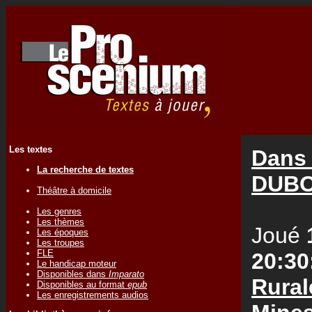
Les textes
Dans 
La recherche de textes
DUB
Théâtre à domicile
Les genres
Les thèmes
Joué
Les époques
Les troupes
FLE
20:30
Le handicap moteur
Disponibles dans
Imparato
Rural
Disponibles au format
epub
Les enregistrements audios