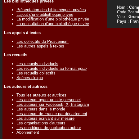
Les bibliothèques privées
Nom :
Comp
Présentation des bibliothèques privées
Code Postal
L'ajout d'une bibliothèque privée
Ville :
Gren
La modification d'une bibliothèque privée
Pays :
Fran
La consultation d'une bibliothèque privée
Les appels à textes
Les collectifs du Proscenium
Les autres appels à textes
Les recueils
Les recueils individuels
Les recueils individuels au format
epub
Les recueils collectifs
Scènes d'expo
Les auteurs et autrices
Tous les auteurs et autrices
Les auteurs ayant un site personnel
Les auteurs sur Facebook, X, Instagram
Les auteurs dans le monde
Les auteurs de France par département
Les auteurs écrivant sur mesure
Les organisations d'auteurs
Les conditions de publication auteur
Abonnement