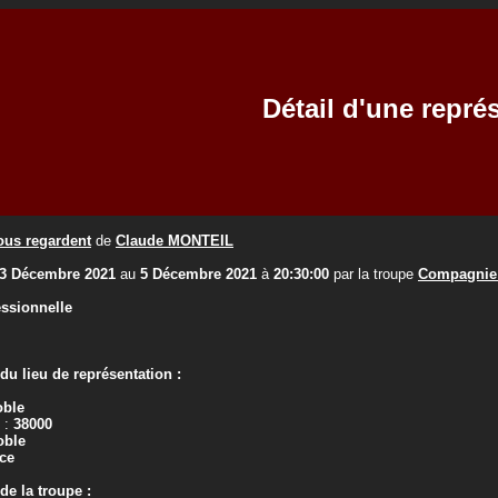
Détail d'une repré
nous regardent
de
Claude MONTEIL
3 Décembre 2021
au
5 Décembre 2021
à
20:30:00
par la troupe
Compagnie 
essionnelle
u lieu de représentation :
oble
 :
38000
oble
ce
e la troupe :