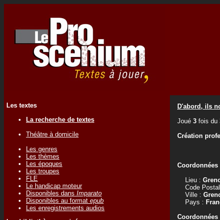
Les textes
D'abord, ils 
La recherche de textes
Joué
3
fois du
Théâtre à domicile
Création prof
Les genres
Les thèmes
Les époques
Coordonnées d
Les troupes
FLE
Lieu :
Gren
Le handicap moteur
Code Postal
Disponibles dans
Imparato
Ville :
Gren
Disponibles au format
epub
Pays :
Fran
Les enregistrements audios
Coordonnées d