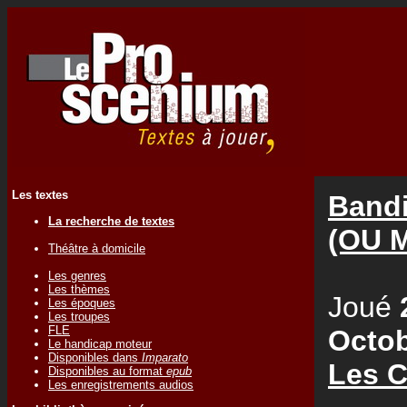
Les textes
Bandi
La recherche de textes
(OU 
Théâtre à domicile
Les genres
Les thèmes
Joué
Les époques
Les troupes
FLE
Octob
Le handicap moteur
Disponibles dans
Imparato
Les C
Disponibles au format
epub
Les enregistrements audios