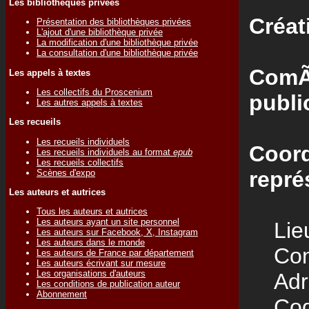
Les bibliothèques privées
Créat
Présentation des bibliothèques privées
L'ajout d'une bibliothèque privée
La modification d'une bibliothèque privée
La consultation d'une bibliothèque privée
ComÃ©
Les appels à textes
Les collectifs du Proscenium
publi
Les autres appels à textes
Les recueils
Les recueils individuels
Coord
Les recueils individuels au format
epub
Les recueils collectifs
repré
Scènes d'expo
Les auteurs et autrices
Tous les auteurs et autrices
Les auteurs ayant un site personnel
Lieu
Les auteurs sur Facebook, X, Instagram
Les auteurs dans le monde
Cont
Les auteurs de France par département
Les auteurs écrivant sur mesure
Les organisations d'auteurs
Adre
Les conditions de publication auteur
Abonnement
Code