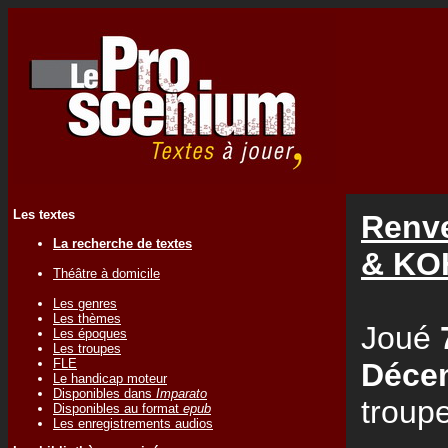
Les textes
Renve
La recherche de textes
& KO
Théâtre à domicile
Les genres
Les thèmes
Joué
Les époques
Les troupes
FLE
Déce
Le handicap moteur
Disponibles dans
Imparato
troup
Disponibles au format
epub
Les enregistrements audios