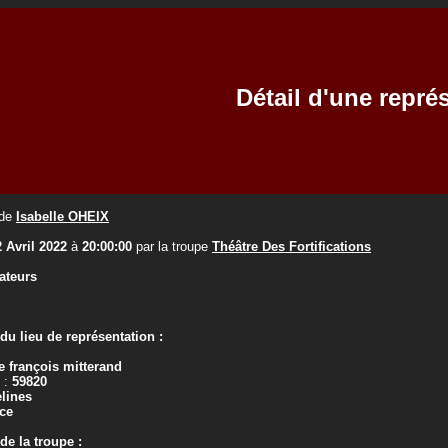
Détail d'une repré
de
Isabelle OHEIX
2 Avril 2022
à
20:00:00
par la troupe
Théâtre Des Fortifications
ateurs
u lieu de représentation :
e françois mitterand
 :
59820
lines
ce
e la troupe :