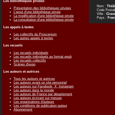
Les bibliothèques privées
Nom :
Théât
Présentation des bibliothèques privées
Code Postal
L'ajout d'une bibliothèque privée
Ville :
Grave
La modification d'une bibliothèque privée
Pays :
Fran
La consultation d'une bibliothèque privée
Les appels à textes
Les collectifs du Proscenium
Les autres appels à textes
Les recueils
Les recueils individuels
Les recueils individuels au format
epub
Les recueils collectifs
Scènes d'expo
Les auteurs et autrices
Tous les auteurs et autrices
Les auteurs ayant un site personnel
Les auteurs sur Facebook, X, Instagram
Les auteurs dans le monde
Les auteurs de France par département
Les auteurs écrivant sur mesure
Les organisations d'auteurs
Les conditions de publication auteur
Abonnement