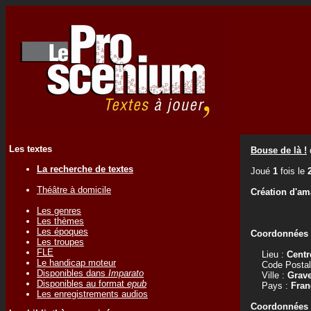
Les textes
Bouse de là !
La recherche de textes
Joué
1
fois le
Théâtre à domicile
Création d'am
Les genres
Les thèmes
Les époques
Coordonnées d
Les troupes
FLE
Lieu :
Centr
Le handicap moteur
Code Postal
Disponibles dans
Imparato
Ville :
Grave
Disponibles au format
epub
Pays :
Fran
Les enregistrements audios
Coordonnées d