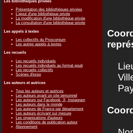
Les bibliothèques privées
Présentation des bibliothèques privées
L'ajout d'une bibliothèque privée
La modification d'une bibliothèque privée
La consultation d'une bibliothèque privée
Coord
Les appels à textes
Les collectifs du Proscenium
repré
Les autres appels à textes
Les recueils
Les recueils individuels
Lieu
Les recueils individuels au format
epub
Les recueils collectifs
Vill
Scènes d'expo
Les auteurs et autrices
Pay
Tous les auteurs et autrices
Les auteurs ayant un site personnel
Les auteurs sur Facebook, X, Instagram
Les auteurs dans le monde
Coord
Les auteurs de France par département
Les auteurs écrivant sur mesure
Les organisations d'auteurs
Les conditions de publication auteur
Abonnement
Nom