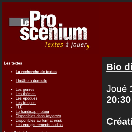
Les textes
Bio d
La recherche de textes
Théâtre à domicile
Joué
Les genres
Les thèmes
20:30
Les époques
Les troupes
FLE
Le handicap moteur
Disponibles dans
Imparato
Créat
Disponibles au format
epub
Les enregistrements audios