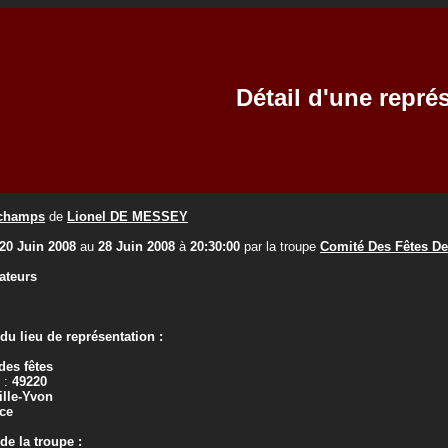
Détail d'une repré
 champs
de
Lionel DE MESSEY
20 Juin 2008
au
28 Juin 2008
à
20:30:00
par la troupe
Comité Des Fêtes De
ateurs
u lieu de représentation :
 des fêtes
 :
49220
ille-Yvon
ce
e la troupe :