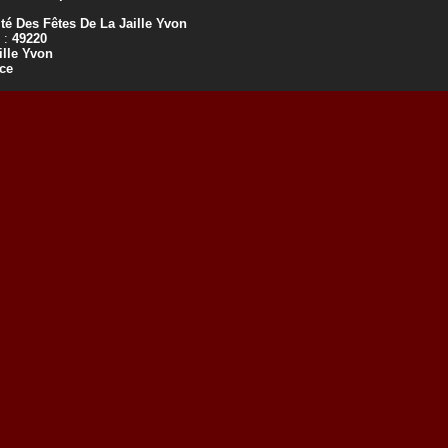
té Des Fêtes De La Jaille Yvon
 :
49220
ille Yvon
ce