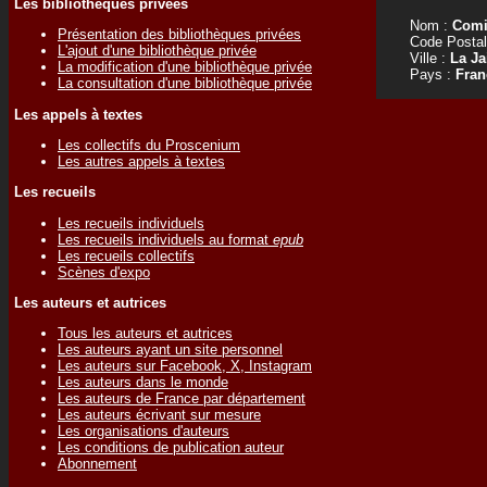
Les bibliothèques privées
Nom :
Comi
Présentation des bibliothèques privées
Code Postal
L'ajout d'une bibliothèque privée
Ville :
La Ja
La modification d'une bibliothèque privée
Pays :
Fran
La consultation d'une bibliothèque privée
Les appels à textes
Les collectifs du Proscenium
Les autres appels à textes
Les recueils
Les recueils individuels
Les recueils individuels au format
epub
Les recueils collectifs
Scènes d'expo
Les auteurs et autrices
Tous les auteurs et autrices
Les auteurs ayant un site personnel
Les auteurs sur Facebook, X, Instagram
Les auteurs dans le monde
Les auteurs de France par département
Les auteurs écrivant sur mesure
Les organisations d'auteurs
Les conditions de publication auteur
Abonnement