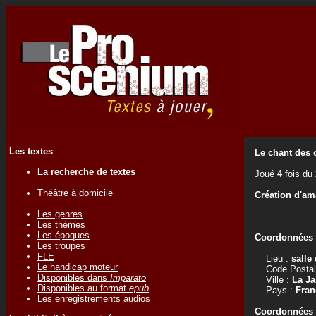
Les textes
Le chant des
La recherche de textes
Joué
4
fois du
Théâtre à domicile
Création d'am
Les genres
Les thèmes
Les époques
Coordonnées d
Les troupes
FLE
Lieu :
salle
Le handicap moteur
Code Postal
Disponibles dans
Imparato
Ville :
La Ja
Disponibles au format
epub
Pays :
Fran
Les enregistrements audios
Coordonnées d