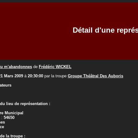
Détail d'une repré
 tu m'abandonnes
de
Frédéric WICKEL
21 Mars 2009
à
20:30:00
par la troupe
Groupe Théâtral Des Auboris
ateurs
u lieu de représentation :
re Municipal
 :
54650
nes
ce
e la troupe :