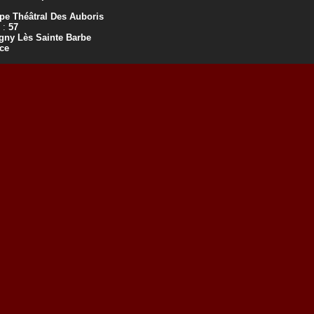
pe Théâtral Des Auboris
 :
57
gny Lès Sainte Barbe
ce