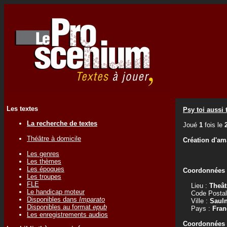
Les textes
Psy toi aussi
La recherche de textes
Joué
1
fois le
Théâtre à domicile
Création d'am
Les genres
Les thèmes
Les époques
Coordonnées d
Les troupes
FLE
Lieu :
Theât
Le handicap moteur
Code Postal
Disponibles dans
Imparato
Ville :
Saul
Disponibles au format
epub
Pays :
Fran
Les enregistrements audios
Coordonnées d