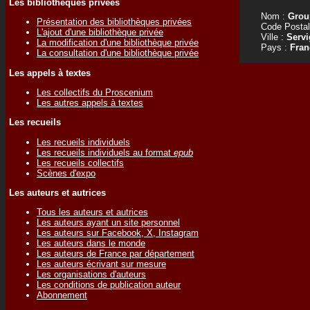
Les bibliothèques privées
Nom :
Grou
Présentation des bibliothèques privées
Code Postal
L'ajout d'une bibliothèque privée
Ville :
Servi
La modification d'une bibliothèque privée
Pays :
Fran
La consultation d'une bibliothèque privée
Les appels à textes
Les collectifs du Proscenium
Les autres appels à textes
Les recueils
Les recueils individuels
Les recueils individuels au format
epub
Les recueils collectifs
Scènes d'expo
Les auteurs et autrices
Tous les auteurs et autrices
Les auteurs ayant un site personnel
Les auteurs sur Facebook, X, Instagram
Les auteurs dans le monde
Les auteurs de France par département
Les auteurs écrivant sur mesure
Les organisations d'auteurs
Les conditions de publication auteur
Abonnement