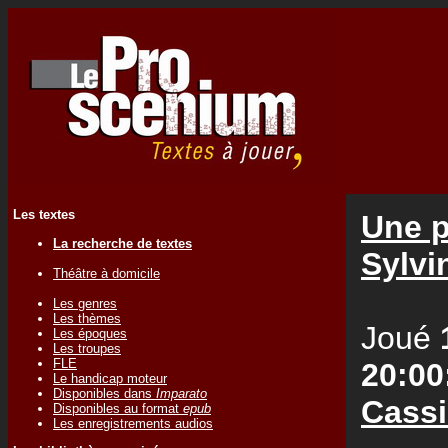
Les textes
Une p
La recherche de textes
Sylv
Théâtre à domicile
Les genres
Les thèmes
Joué
Les époques
Les troupes
FLE
20:00
Le handicap moteur
Disponibles dans
Imparato
Cass
Disponibles au format
epub
Les enregistrements audios