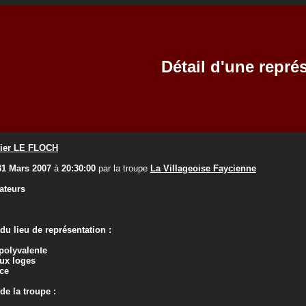
Détail d'une repré
ier LE FLOCH
31 Mars 2007
à
20:30:00
par la troupe
La Villageoise Faycienne
ateurs
u lieu de représentation :
 polyvalente
ux loges
ce
e la troupe :