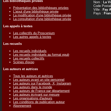
Les bibliothèques privées
Nom :
La V
Code Postal
Présentation des bibliothèques privées
Ville :
Fay 
L'ajout d'une bibliothèque privée
Pays :
Fran
La modification d'une bibliothèque privée
La consultation d'une bibliothèque privée
Les appels à textes
Les collectifs du Proscenium
Les autres appels à textes
Les recueils
Les recueils individuels
Les recueils individuels au format
epub
Les recueils collectifs
Scènes d'expo
Les auteurs et autrices
Tous les auteurs et autrices
Les auteurs ayant un site personnel
Les auteurs sur Facebook, X, Instagram
Les auteurs dans le monde
Les auteurs de France par département
Les auteurs écrivant sur mesure
Les organisations d'auteurs
Les conditions de publication auteur
Abonnement