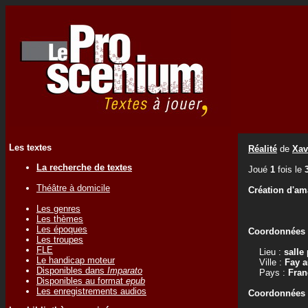
Les textes
Réalité
de
Xav
La recherche de textes
Joué
1
fois le
Théâtre à domicile
Création d'am
Les genres
Les thèmes
Les époques
Coordonnées d
Les troupes
FLE
Lieu :
salle
Le handicap moteur
Ville :
Fay a
Disponibles dans
Imparato
Pays :
Fran
Disponibles au format
epub
Les enregistrements audios
Coordonnées d