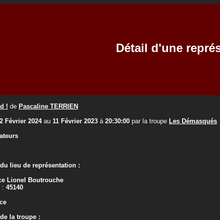
Détail d'une repré
d !
de
Pascaline TERRIEN
2 Février 2024
au
11 Février 2023
à
20:30:00
par la troupe
Les Démasqués
ateurs
u lieu de représentation :
e Lionel Boutrouche
 :
45140
ce
e la troupe :