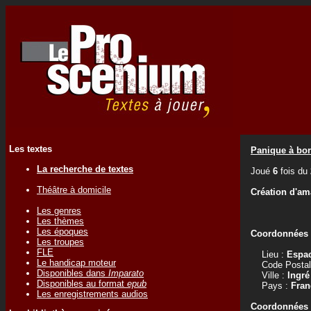
Les textes
Panique à bor
La recherche de textes
Joué
6
fois du
Théâtre à domicile
Création d'am
Les genres
Les thèmes
Les époques
Coordonnées d
Les troupes
FLE
Lieu :
Espac
Le handicap moteur
Code Postal
Disponibles dans
Imparato
Ville :
Ingré
Disponibles au format
epub
Pays :
Fran
Les enregistrements audios
Coordonnées d