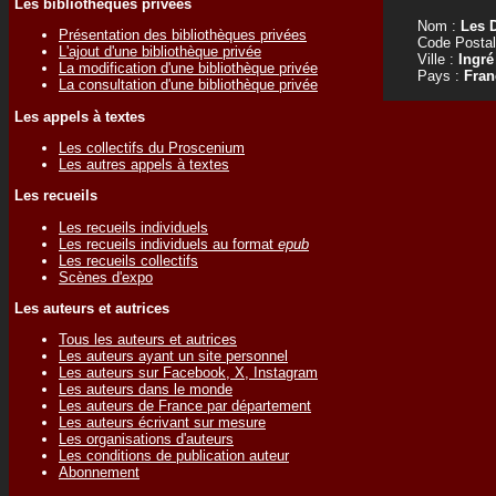
Les bibliothèques privées
Nom :
Les 
Présentation des bibliothèques privées
Code Postal
L'ajout d'une bibliothèque privée
Ville :
Ingré
La modification d'une bibliothèque privée
Pays :
Fran
La consultation d'une bibliothèque privée
Les appels à textes
Les collectifs du Proscenium
Les autres appels à textes
Les recueils
Les recueils individuels
Les recueils individuels au format
epub
Les recueils collectifs
Scènes d'expo
Les auteurs et autrices
Tous les auteurs et autrices
Les auteurs ayant un site personnel
Les auteurs sur Facebook, X, Instagram
Les auteurs dans le monde
Les auteurs de France par département
Les auteurs écrivant sur mesure
Les organisations d'auteurs
Les conditions de publication auteur
Abonnement