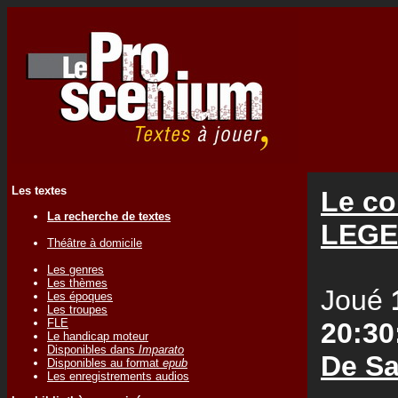
Les textes
Le co
La recherche de textes
LEGE
Théâtre à domicile
Les genres
Les thèmes
Joué
Les époques
Les troupes
FLE
20:30
Le handicap moteur
Disponibles dans
Imparato
De Sa
Disponibles au format
epub
Les enregistrements audios