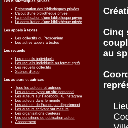
Les bibliothèques privées
Créat
Présentation des bibliothèques privées
L'ajout d'une bibliothèque privée
La modification d'une bibliothèque privée
La consultation d'une bibliothèque privée
Cinq 
Les appels à textes
Les collectifs du Proscenium
coupl
Les autres appels à textes
au sp
Les recueils
Les recueils individuels
Les recueils individuels au format
epub
Les recueils collectifs
Coord
Scènes d'expo
Les auteurs et autrices
repré
Tous les auteurs et autrices
Les auteurs ayant un site personnel
Les auteurs sur Facebook, X, Instagram
Les auteurs dans le monde
Lieu
Les auteurs de France par département
Les auteurs écrivant sur mesure
Les organisations d'auteurs
Code
Les conditions de publication auteur
Abonnement
Vill