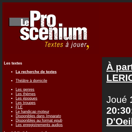
Les textes
À par
La recherche de textes
LERI
Théâtre à domicile
Les genres
Les thèmes
Joué
Les époques
Les troupes
FLE
20:30
Le handicap moteur
Disponibles dans
Imparato
D'Oei
Disponibles au format
epub
Les enregistrements audios