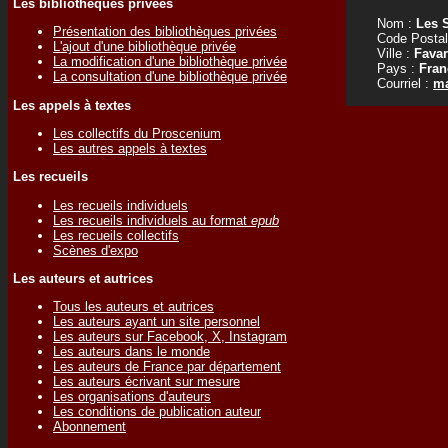
Les bibliothèques privées
Nom :
Les 
Présentation des bibliothèques privées
Code Postal
L'ajout d'une bibliothèque privée
Ville :
Fava
La modification d'une bibliothèque privée
Pays :
Fran
La consultation d'une bibliothèque privée
Courriel :
ma
Les appels à textes
Les collectifs du Proscenium
Les autres appels à textes
Les recueils
Les recueils individuels
Les recueils individuels au format
epub
Les recueils collectifs
Scènes d'expo
Les auteurs et autrices
Tous les auteurs et autrices
Les auteurs ayant un site personnel
Les auteurs sur Facebook, X, Instagram
Les auteurs dans le monde
Les auteurs de France par département
Les auteurs écrivant sur mesure
Les organisations d'auteurs
Les conditions de publication auteur
Abonnement