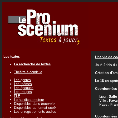
Les textes
Une vie de co
La recherche de textes
Joué
2
fois du
Théâtre à domicile
Création d'am
Les genres
Le 18 en aprè
Les thèmes
Les époques
Coordonnées d
Les troupes
FLE
Lieu :
Salle
Le handicap moteur
Ville :
Fava
Disponibles dans
Imparato
Pays :
Fran
Disponibles au format
epub
Les enregistrements audios
Coordonnées d