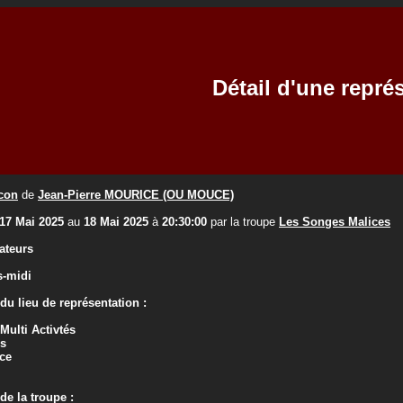
Détail d'une repré
con
de
Jean-Pierre MOURICE (OU MOUCE)
17 Mai 2025
au
18 Mai 2025
à
20:30:00
par la troupe
Les Songes Malices
ateurs
s-midi
u lieu de représentation :
 Multi Activtés
rs
ce
e la troupe :