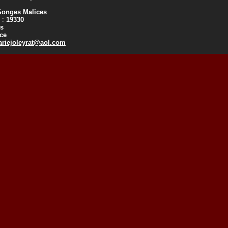
Songes Malices
 :
19330
rs
ce
riejoleyrat@aol.com