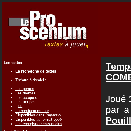
Les textes
Temps
La recherche de textes
COM
Théâtre à domicile
Les genres
Les thèmes
Joué
Les époques
Les troupes
FLE
par l
Le handicap moteur
Disponibles dans
Imparato
Pouil
Disponibles au format
epub
Les enregistrements audios