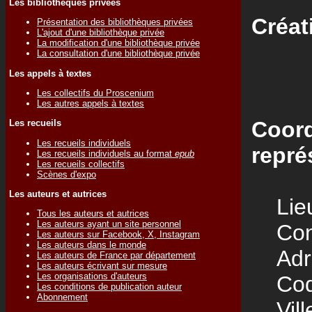
Les bibliothèques privées
Créat
Présentation des bibliothèques privées
L'ajout d'une bibliothèque privée
La modification d'une bibliothèque privée
La consultation d'une bibliothèque privée
Les appels à textes
Les collectifs du Proscenium
Les autres appels à textes
Coord
Les recueils
Les recueils individuels
repré
Les recueils individuels au format
epub
Les recueils collectifs
Scènes d'expo
Les auteurs et autrices
Lieu
Tous les auteurs et autrices
Les auteurs ayant un site personnel
Cont
Les auteurs sur Facebook, X, Instagram
Les auteurs dans le monde
Adre
Les auteurs de France par département
Les auteurs écrivant sur mesure
Les organisations d'auteurs
Code
Les conditions de publication auteur
Abonnement
Vill